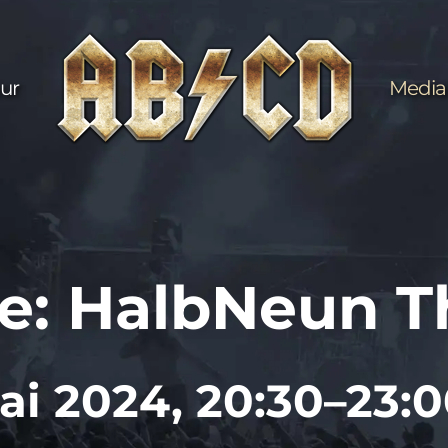
ur
Media
ve: HalbNeun T
ai 2024, 20:30–23: