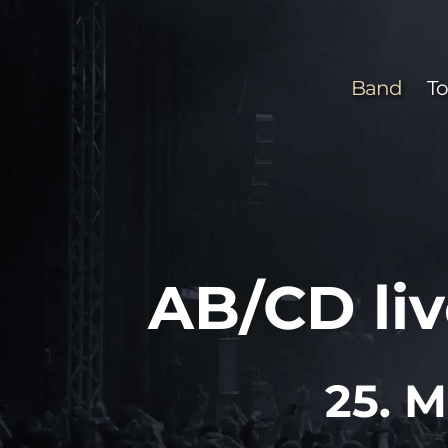
Zum
Inhalt
springen
Band
To
AB/CD li
25. M