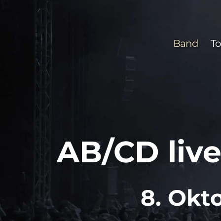
Zum
Inhalt
springen
Band
To
AB/CD live
8. Okt