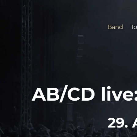
Zum
Inhalt
springen
Band
To
AB/CD live
29. 