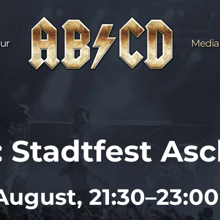
ur
Media
: Stadtfest As
August, 21:30–23:0